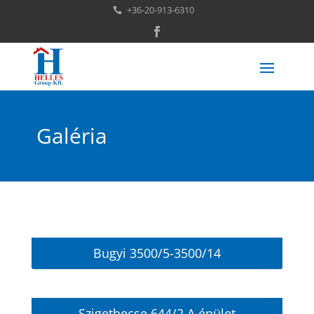
+36-20-913-6310

Galéria
Bugyi 3500/5-3500/14
Szigetbecse 644/2 A épület