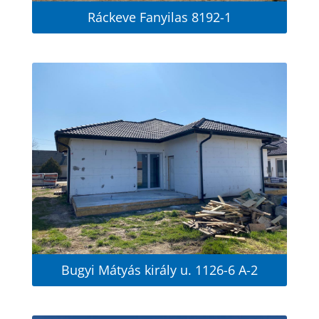
Ráckeve Fanyilas 8192-1
Bugyi Mátyás király u. 1126-6 A-2