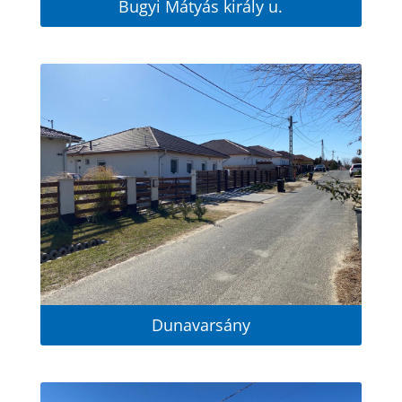
Bugyi Mátyás király u.
Dunavarsány