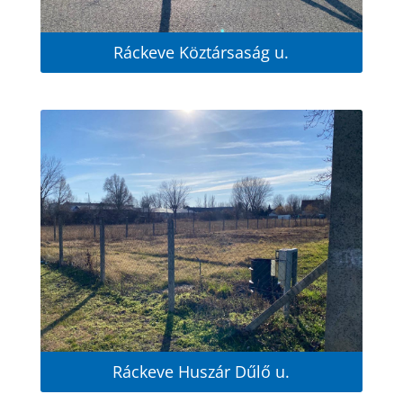
Ráckeve Köztársaság u.
Ráckeve Huszár Dűlő u.