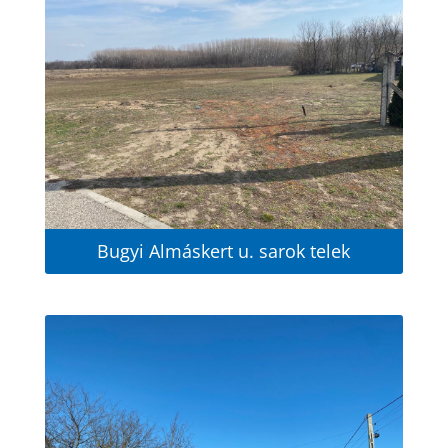
Bugyi Almáskert u. sarok telek