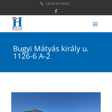
+36-20-913-6310

Bugyi Mátyás király u.
1126-6 A-2