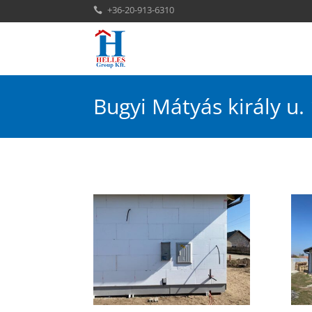
+36-20-913-6310

Bugyi Mátyás király u.