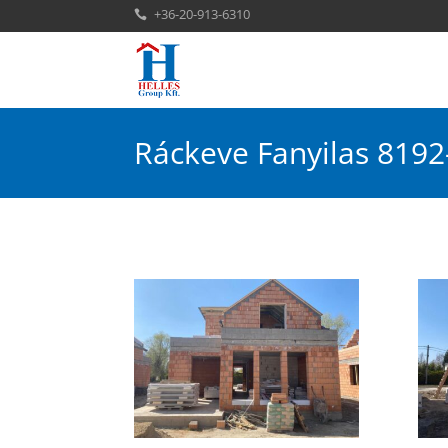
+36-20-913-6310

Ráckeve Fanyilas 8192