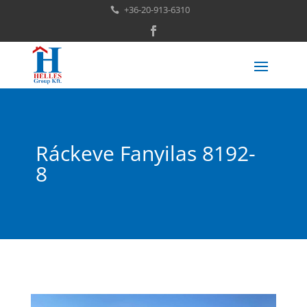
+36-20-913-6310

Ráckeve Fanyilas 8192-
8