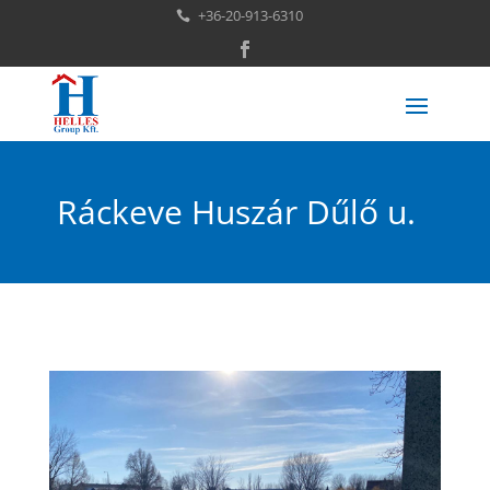
+36-20-913-6310

Ráckeve Huszár Dűlő u.