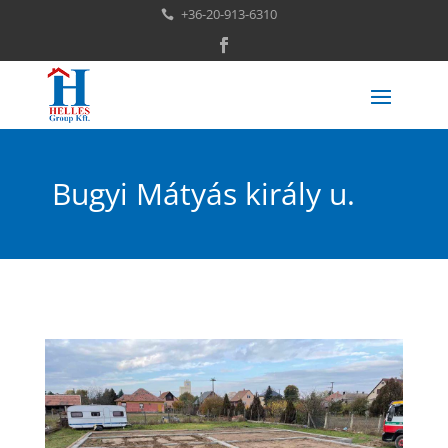
+36-20-913-6310

Bugyi Mátyás király u.