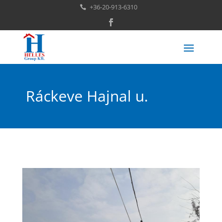
+36-20-913-6310

Ráckeve Hajnal u.