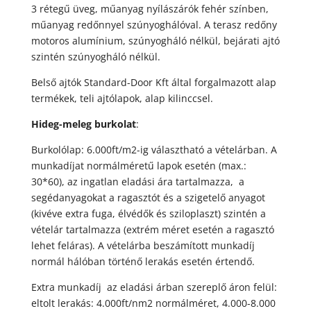
3 rétegű üveg, műanyag nyílászárók fehér színben,
műanyag redőnnyel szúnyoghálóval. A terasz redőny
motoros alumínium, szúnyogháló nélkül, bejárati ajtó
szintén szúnyogháló nélkül.
Belső ajtók Standard-Door Kft által forgalmazott alap
termékek, teli ajtólapok, alap kilinccsel.
Hideg-meleg burkolat
:
Burkolólap: 6.000ft/m2-ig választható a vételárban. A
munkadíjat normálméretű lapok esetén (max.:
30*60), az ingatlan eladási ára tartalmazza, a
segédanyagokat a ragasztót és a szigetelő anyagot
(kivéve extra fuga, élvédők és sziloplaszt) szintén a
vételár tartalmazza (extrém méret esetén a ragasztó
lehet feláras). A vételárba beszámított munkadíj
normál hálóban történő lerakás esetén értendő.
Extra munkadíj az eladási árban szereplő áron felül:
eltolt lerakás: 4.000ft/nm2 normálméret, 4.000-8.000