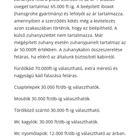
üveget tartalmaz 65.000 ft-ig. A beépített iboxot
(hansgrohe gyártmány) és lefolyót az ár tartalmazza,
amennyiben a szerződés kötés még a kivitelezés
azon szakaszában történik, hogy ez beépíthető. A
külső zuhanyszettet nem tartalmazza. Már
megépített zuhany esetén zuhanypanelt tartalmaz az
ár 50.000ft értékben. A zuhanykabin összeszerelése
feláras, ha eltérő az általunk biztosított kabintól.
Fürdőkád 70.000ft-ig választható, extra méretű és
nagyságú kád falazása feláras.
Csaptelepek 30.000 ft/db-ig választhatók.
Mosdók 30.000 ft/db-ig választhatók.
Törölköző száritó 30.000 ft-ig választható.
Wc kagylók: 30.000 ft/db-ig választhatók.
Wc nyomólapok: 12.000 ft/db-ig választható az árban.