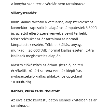
A konyha szanitert a vételár nem tartalmazza.
Villanyszerelés
:
80db kiállás tartozik a vételárba, alapszerelésként
konnektor, kapcsoló és alapáras lámpatestek 3.500ft-
ig, az ettől eltérő szerelvények a vevőt terhelik,
felszerelésüket az ár tartalmazza normál
lámpatestek esetén. Többlet kiállás, anyag,
munkadíj: 20.000ft/db normál kiállás esetén. Extra
kiállások megbeszélés alapján.
Riasztó előkészítés az árban. (kezelő, beltéri
érzékelők, kültéri sziréna vezeték kiépítése,
nyitásérzékelő kiállás ablakokhoz opcióként
10.000ft/db)
Kerítés, külső térburkolatok:
Az elválasztó kerítést , beton elemes kivitelben az ár
tartalmazza.