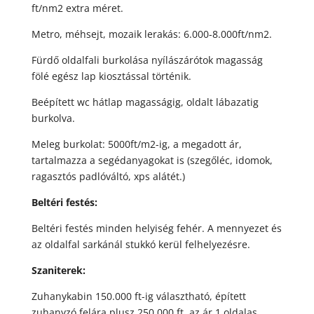
ft/nm2 extra méret.
Metro, méhsejt, mozaik lerakás: 6.000-8.000ft/nm2.
Fürdő oldalfali burkolása nyílászárótok magasság
fölé egész lap kiosztással történik.
Beépített wc hátlap magasságig, oldalt lábazatig
burkolva.
Meleg burkolat: 5000ft/m2-ig, a megadott ár,
tartalmazza a segédanyagokat is (szegőléc, idomok,
ragasztós padlóváltó, xps alátét.)
Beltéri festés:
Beltéri festés minden helyiség fehér. A mennyezet és
az oldalfal sarkánál stukkó kerül felhelyezésre.
Szaniterek:
Zuhanykabin 150.000 ft-ig választható, épített
zuhanyzó felára plusz 250.000 ft, az ár 1 oldalas