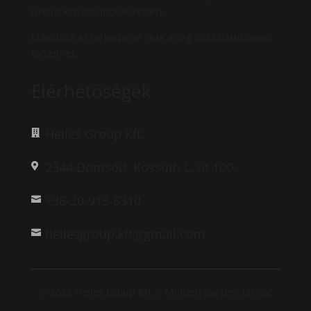
Group Kft. tulajdonát képezi.
Másolása és terjesztése csak a cég hozzájárulásával
történhet.
Elérhetőségek
Helles Group Kft.

2344 Dömsöd, Kossuth L. út 100.

+36-20-913-6310

hellesgroup.kft@gmail.com

© 2022 Helles Group Kft. | Minden jog fenntartva!