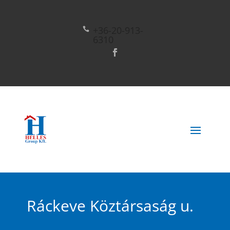
+36-20-913-

6310
Ráckeve Köztársaság u.