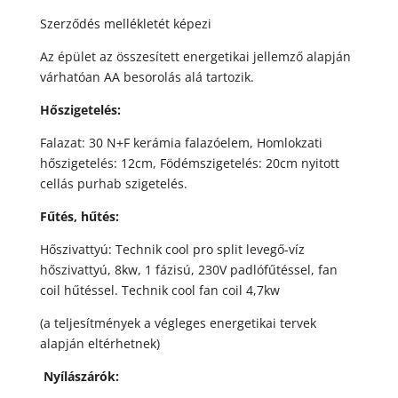
Szerződés mellékletét képezi
Az épület az összesített energetikai jellemző alapján
várhatóan AA besorolás alá tartozik.
Hőszigetelés:
Falazat: 30 N+F kerámia falazóelem, Homlokzati
hőszigetelés: 12cm, Födémszigetelés: 20cm nyitott
cellás purhab szigetelés.
Fűtés, hűtés:
Hőszivattyú: Technik cool pro split levegő-víz
hőszivattyú, 8kw, 1 fázisú, 230V padlófűtéssel, fan
coil hűtéssel. Technik cool fan coil 4,7kw
(a teljesítmények a végleges energetikai tervek
alapján eltérhetnek)
Nyílászárók: