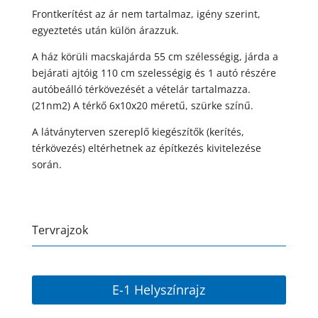
Frontkerítést az ár nem tartalmaz, igény szerint,
egyeztetés után külön árazzuk.
A ház körüli macskajárda 55 cm szélességig, járda a
bejárati ajtóig 110 cm szelességig és 1 autó részére
autóbeálló térkövezését a vételár tartalmazza.
(21nm2) A térkő 6­x10x20 méretű, szürke színű.
A látványterven szereplő kiegészítők (kerítés,
térkövezés) eltérhetnek az építkezés kivitelezése
során.
Tervrajzok
E-1 Helyszínrajz