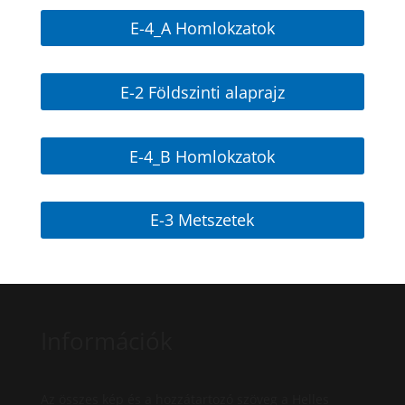
E-4_A Homlokzatok
E-2 Földszinti alaprajz
E-4_B Homlokzatok
E-3 Metszetek
Információk
Az összes kép és a hozzátartozó szöveg a Helles