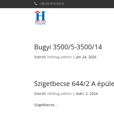
+36-20-913-6310

Bugyi 3500/5-3500/14
Szerző:
hellesg-admin
|
jan 24, 2026
Szigetbecse 644/2 A épüle
Szerző:
hellesg-admin
|
márc 2, 2024
Szigetbecse...